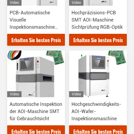
Video
Video
PCB-Automatische
Hochpräzisions-PCB
Visuelle
SMT AOI-Maschine
Inspektionsmaschine
Sichtprüfung RGB-Optik
SMD AOI für CHIP-
Erhalten Sie besten Preis
Erhalten Sie besten Preis
Komponente
Video
Video
Automatische Inspektion
Hochgeschwindigkeits-
der AOI-Maschine SMT
AOI-Wafer-
für Gebrauchtsicht
Inspektionsmaschine
Erhalten Sie besten Preis
Erhalten Sie besten Preis