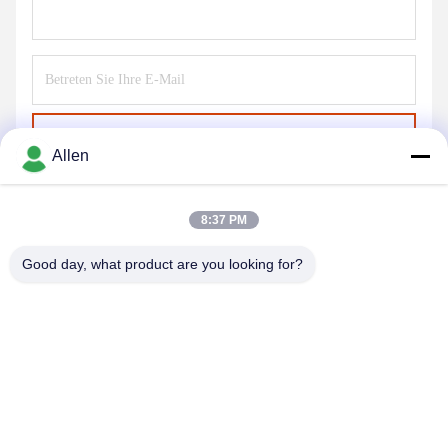
Senden Sie
Allen
8:37 PM
Good day, what product are you looking for?
DONGGUAN MENTO INTELLIGENT TECHNOLOGY CO.,
LTD.
asako@mento-mv.com
00-86-14775950818