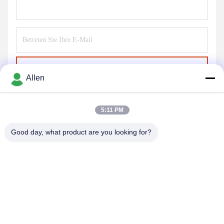
Senden Sie
Allen
5:11 PM
Good day, what product are you looking for?
DONGGUAN MENTO INTELLIGENT TECHNOLOGY CO.,
LTD.
asako@mento-mv.com
00-86-14775950818