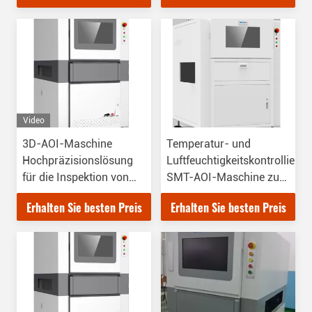
Video
3D-AOI-Maschine
Temperatur- und
Hochpräzisionslösung
Luftfeuchtigkeitskontrollierte
für die Inspektion von
SMT-AOI-Maschine zur
Lötpaste und 5
präzisen Inspektion
Erhalten Sie besten Preis
Erhalten Sie besten Preis
Megapixel 3D-Messung
und -Vergleich