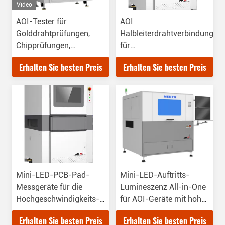
Video
AOI-Tester für
AOI
Golddrahtprüfungen,
Halbleiterdrahtverbindungsko
Chipprüfungen,
für
Sensorprüfungen,
Druckverbindungsmaschinen
Erhalten Sie besten Preis
Erhalten Sie besten Preis
Designansatz mit
und Gleisentwurf
doppelter Messung
Mini-LED-PCB-Pad-
Mini-LED-Auftritts-
Messgeräte für die
Lumineszenz All-in-One
Hochgeschwindigkeits-
für AOI-Geräte mit hoher
Analyse
Geschwindigkeit und
Erhalten Sie besten Preis
Erhalten Sie besten Preis
Detektionsgenauigkeit