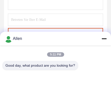
Senden Sie
Allen
5:11 PM
Good day, what product are you looking for?
DONGGUAN MENTO INTELLIGENT TECHNOLOGY CO.,
LTD.
asako@mento-mv.com
00-86-14775950818