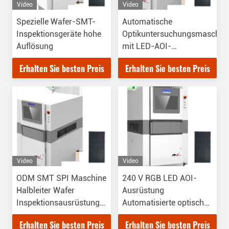
Video
Video
Spezielle Wafer-SMT-
Automatische
Inspektionsgeräte hohe
Optikuntersuchungsmaschin
Auflösung
mit LED-AOI-
Ausrüstung
Erhalten Sie besten Preis
Erhalten Sie besten Preis
Video
Video
ODM SMT SPI Maschine
240 V RGB LED AOI-
Halbleiter Wafer
Ausrüstung
Inspektionsausrüstung
Automatisierte optische
LED-Beleuchtung
Inspektionsmaschine
Erhalten Sie besten Preis
Erhalten Sie besten Preis