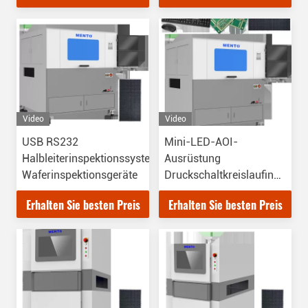
Video
Video
USB RS232
Mini-LED-AOI-
Halbleiterinspektionssystem
Ausrüstung
Waferinspektionsgeräte
Druckschaltkreislaufinspekti
hochauflösend
Erhalten Sie besten Preis
Erhalten Sie besten Preis