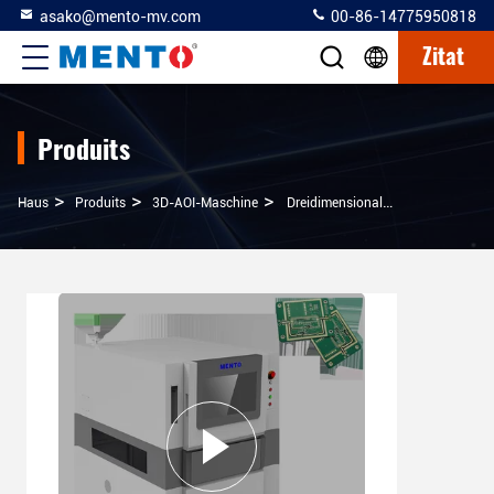
asako@mento-mv.com
00-86-14775950818
Zitat
Produits
>
>
>
Haus
Produits
3D-AOI-Maschine
Dreidimensionale Höhenvisualisierung In Einer 3D-AOI-Maschine Für Eine Verbesserte Genauigkeit