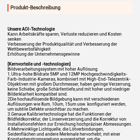
Produkt-Beschreibung
Unsere AOI-Technologie
Kann Arbeitskräfte sparen, Verluste reduzieren und Kosten
senken
Verbesserung der Produktqualität und Verbesserung der
Wettbewerbsfähigkeit
Erhöhung der Unternehmensgewinne
[Kernvorteile und -technologien]
Bildverarbeitungssystem mit hoher Auflösung
1.Ultra-hohe Bildrate 5MP und 12MP Hochgeschwindigkeits-
Farb-Industrie-Kameras, kombiniert mit High-End-Telezentrik-
Objektiven mit großem Durchmesser, haben geringe Verzerrung,
keine Schiebe, große Schärfentiefe,und mit hoher und niedriger
Bilderklarheit kompatibel sind.
2Die hochauflösende Bildgebung kann mit verschiedenen
Auflösungen wie 8um, 10um, 15um usw. konfiguriert werden,
um subtile Defekte unsichtbar zu machen.
3.Genaue Kalibriertechnologie hat die Funktionen der
Bildfeldkorrektur, der Linsenverzerrung,und die Korrektur von
Installationsfehlern zur Erreichung hochpräziser Abmessungen.
4.Mehrwinklige Lichtquelle, die Lötverbindungen,
Seidenflächen und andere Merkmale hervorhebt; mit einer
Konstantenstromregelung ausgestattet, um die