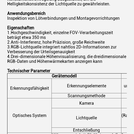
Helligkeitskonsistenz der Lichtquelle zu gewährleisten.
Anwendungsbereich
Inspektion von Lötverbindungen und Montagevorrichtungen
Eigenschaften
1.Hochgeschwindigkeit, einzelne FOV-Verarbeitungszeit
beträgt etwa 350 ms
2.Anti-Interferenz, hohe Präzision, große Reichweite
3.RGB-Lichtquelle integriert nahtlos 2D-Informationen zur
Verbesserung der Urteilsgenauigkeit
4.Drei-dimensionale Höhenvisualisierung, die dreidimensionale
RGB-Daten und Höhenwärmekarten anzeigen kann
Technischer Parameter
Gerätemodell
Fe
Erkennungselemente
unzur
Erkennungsfähigkeit
ge
Scannungsmethode
Kamera
Optisches System
(Raste
Lichtquelle
u
Entschließung