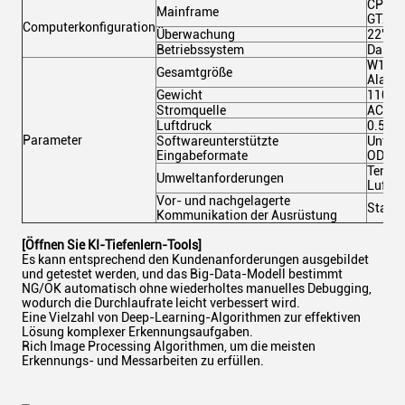
CPU: I
Mainframe
GTX166
Computerkonfiguration
Überwachung
22"LE
Betriebssystem
Das is
W1000
Gesamtgröße
Alarml
Gewicht
1100 
Stromquelle
AC220
Luftdruck
0.5Mp
Parameter
Softwareunterstützte
Unters
Eingabeformate
ODB+
Temper
Umweltanforderungen
Luftfe
Vor- und nachgelagerte
Stand
Kommunikation der Ausrüstung
[Öffnen Sie KI-Tiefenlern-Tools]
Es kann entsprechend den Kundenanforderungen ausgebildet
und getestet werden, und das Big-Data-Modell bestimmt
NG/OK automatisch ohne wiederholtes manuelles Debugging,
wodurch die Durchlaufrate leicht verbessert wird.
Eine Vielzahl von Deep-Learning-Algorithmen zur effektiven
Lösung komplexer Erkennungsaufgaben.
Rich Image Processing Algorithmen, um die meisten
Erkennungs- und Messarbeiten zu erfüllen.