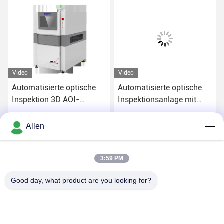
Video
Video
Automatisierte optische
Automatisierte optische
Inspektion 3D AOI-
Inspektionsanlage mit
Maschine Windows 10
Auflösung AOI 220V OEM
System
Erhalten Sie besten Preis
Erhalten Sie besten Preis
Allen
3:59 PM
Good day, what product are you looking for?
DONGGUAN MENTO INTELLIGENT TECHNOLOGY CO.,
LTD.