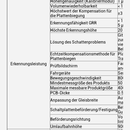
Höhengenauigkeit (Kalibriermodul)
1 μm (
Volumenwiederholbarkeit
< 1% (
Höchstwert der Kompensation für
±3 m
die Plattenbiegung
< 10% 
Erkennungsfähigkeit GRR
5 μm)
Höchste Erkennungshöhe
20 mm
Gitter
zur Be
Lösung des Schattenproblems
vierdi
Beleu
Echtzeitkompensationsmethode für
Platte
Plattenbiegen
Tracki
Farbe 
Erkennungsleistung
Prüfbildschirm
angeze
Fahrgeräte
Servo
Bewegungsgeschwindigkeit
800 m
Mindestmessgröße des Produkts
50 mm
Maximale messbare Produktgröße
400 m
PCB-Dicke
0.5 ~
Automa
Anpassung der Gleisbreite
manuel
Befest
Schaltplattenbeförderung/Festigung
Gurtf
Von li
Beförderungsrichtung
links.
Umlaufbahnhöhe
900 ±