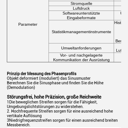
Stromquelle
Luftdruck
Softwareunterstützte
Unte
Eingabeformate
Histog
Parameter
Statistikmanagementinstrumente
täg
Berich
T
Umweltanforderungen
Luftfe
Vor- und nachgelagerte
St
Kommunikation der Ausrüstung
Prinzip der Messung des Phasenprofils
Objekt deformiert (moduliert) das Sinusmuster
Berechnen Sie die Sinusphase und finden Sie die Höhe
(Demodulation)
Störungsfrei, hohe Präzision, große Reichweite
1Die beweglichen Streifen sorgen für die Fähigkeit,
Umgebungslichtstörungen zu widerstehen.
2. Hochfrequente Streifen sorgen für eine ausreichend hohe
vertikale Auflösung
3Niedrigfrequenzstreifen sorgen für einen ausreichend breiten
Messbereich.