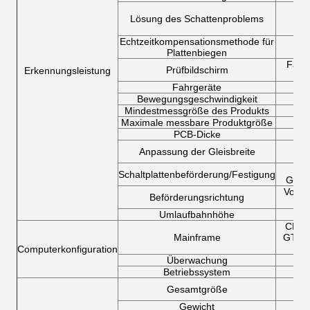
P
Lösung des Schattenproblems
bid
Echtzeitkompensationsmethode für
P
Plattenbiegen
Tr
Farb
Prüfbildschirm
Erkennungsleistung
Fahrgeräte
Bewegungsgeschwindigkeit
Mindestmessgröße des Produkts
Maximale messbare Produktgröße
PCB-Dicke
Aut
Anpassung der Gleisbreite
Schaltplattenbeförderung/Festigung
Gurt
Von li
Beförderungsrichtung
Umlaufbahnhöhe
CPU: 
Mainframe
GTX16
Computerkonfiguration
Überwachung
Betriebssystem
W1
Gesamtgröße
Gewicht