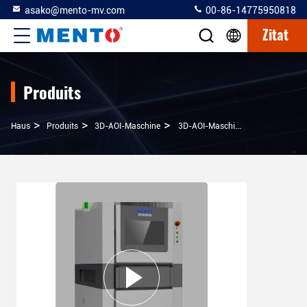
asako@mento-mv.com
00-86-14775950818
Zitat
Produits
>
>
>
Haus
Produits
3D-AOI-Maschine
3D-AOI-Maschine Hochpräzisionslösung Für Die Inspektion Von Lötpaste Und 5 Megapixel 3D-Messung Und -Vergleich