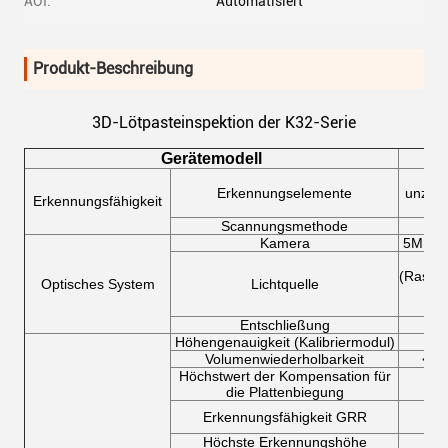
AOI:
Automatisiert
Produkt-Beschreibung
3D-Lötpasteinspektion der K32-Serie
Gerätemodell
Feh
Erkennungselemente
unzure
Erkennungsfähigkeit
gel
Scannungsmethode
Kamera
5MP Ho
(Raster
Optisches System
Lichtquelle
und
Entschließung
Höhengenauigkeit (Kalibriermodul)
1 μ
Volumenwiederholbarkeit
< 1
Höchstwert der Kompensation für
die Plattenbiegung
< 
Erkennungsfähigkeit GRR
Höchste Erkennungshöhe