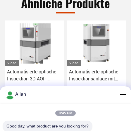
Ähnliche Produkte
Video
Video
Automatisierte optische
Automatisierte optische
Inspektion 3D AOI-
Inspektionsanlage mit
Maschine Windows 10
Auflösung AOI 220V OEM
System
Erhalten Sie besten Preis
Erhalten Sie besten Preis
Allen
8:45 PM
Good day, what product are you looking for?