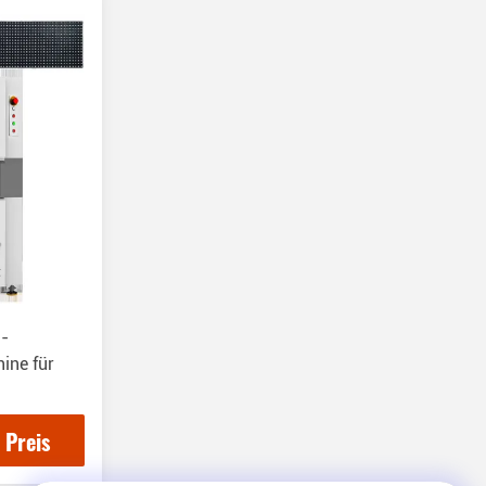
i-
ine für
 Preis