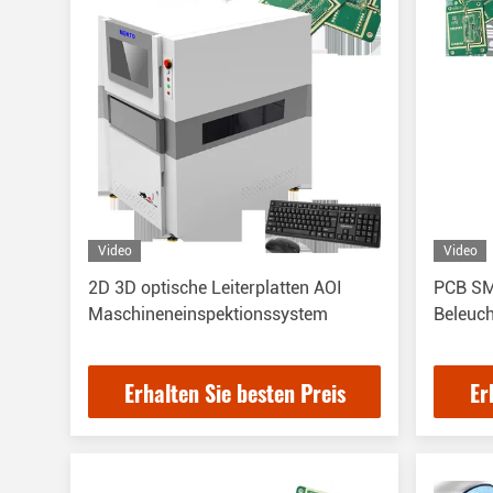
Video
Video
2D 3D optische Leiterplatten AOI
PCB SM
Maschineneinspektionssystem
Beleuch
Erhalten Sie besten Preis
Er