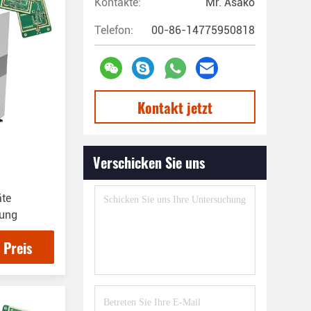
Kontakte:
Mr. Asako
Telefon:
00-86-14775950818
Kontakt jetzt
Verschicken Sie uns
äte
rung
 Preis