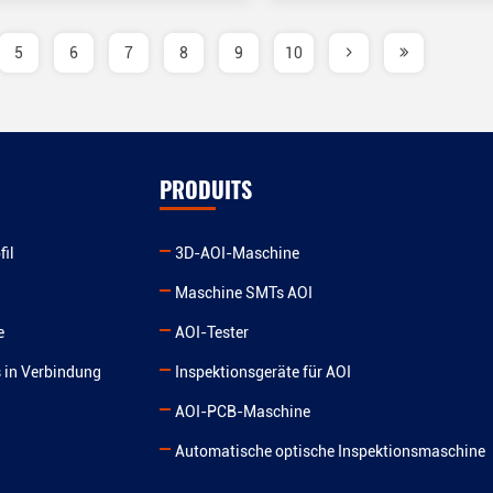
5
6
7
8
9
10
PRODUITS
il
3D-AOI-Maschine
Maschine SMTs AOI
e
AOI-Tester
s in Verbindung
Inspektionsgeräte für AOI
AOI-PCB-Maschine
Automatische optische Inspektionsmaschine