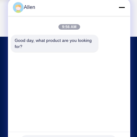
Allen
9:56 AM
Good day, what product are you looking 
for?
TRETEN SIE MIT UNS IN VERBINDUNG
asako@mento-mv.com
00-86-14775950818
Nein, nicht wirklich.1"Minxing1 Road, Shangjiao
Community Chang'an Town, Dongnguan City,
Provinz Guangdong. CHN"