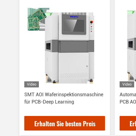
Video
Video
SMT AOI Waferinspektionsmaschine
Automat
für PCB-Deep Learning
PCB AO
Erhalten Sie besten Preis
Er