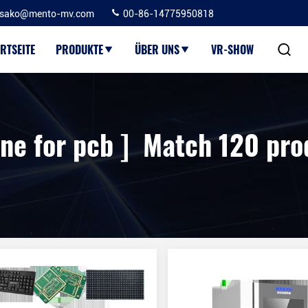
sako@mento-mv.com
00-86-14775950818
RTSEITE
PRODUKTE
ÜBER UNS
VR-SHOW
ne for pcb ] Match 120 pro