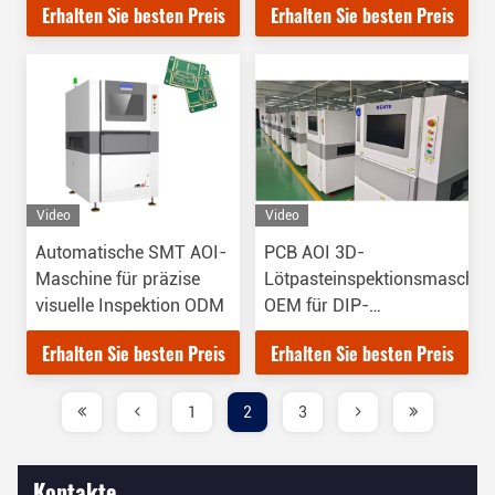
Erhalten Sie besten Preis
Erhalten Sie besten Preis
Video
Video
Automatische SMT AOI-
PCB AOI 3D-
Maschine für präzise
Lötpasteinspektionsmaschin
visuelle Inspektion ODM
OEM für DIP-
Lötverbindungen
Erhalten Sie besten Preis
Erhalten Sie besten Preis
1
2
3
Kontakte