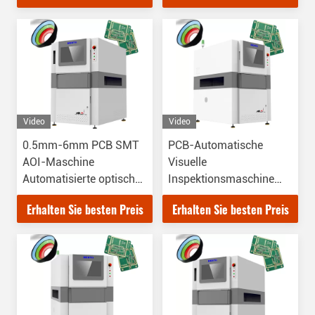
Video
Video
0.5mm-6mm PCB SMT
PCB-Automatische
AOI-Maschine
Visuelle
Automatisierte optische
Inspektionsmaschine
Inspektionsgeräte
SMD AOI für CHIP-
Erhalten Sie besten Preis
Erhalten Sie besten Preis
Komponente