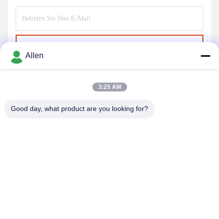
Senden Sie
Allen
3:25 AM
Good day, what product are you looking for?
DONGGUAN MENTO INTELLIGENT TECHNOLOGY CO.,
LTD.
asako@mento-mv.com
00-86-14775950818
Nein, nicht wirklich.1"Minxing1 Road, Shangjiao Community