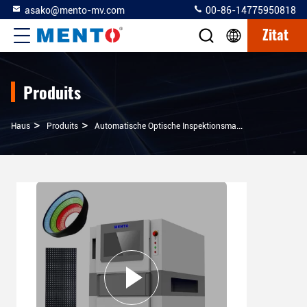
asako@mento-mv.com
00-86-14775950818
Zitat
Produits
>
>
>
Haus
Produits
Automatische Optische Inspektionsmaschine
2D 3D V