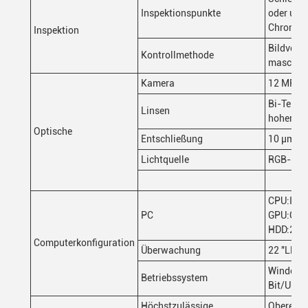
Inspektionspunkte
oder unt
Chroman
Inspektion
Bildverar
Kontrollmethode
maschine
Kamera
12 MP
Bi-Teleze
Linsen
hoher Au
Optische
Entschließung
10 μm
Lichtquelle
RGB-Bild
CPU:Inte
PC
GPU:GTX
HDD:2T
Computerkonfiguration
Überwachung
22 "LED
Windows 
Betriebssystem
Bit/Ubun
Höchstzulässige
Oberer 2