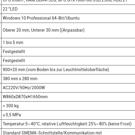
CPU:Inteli7, RAM:DDR4-32G, GPU:GTX1660-6G SSD:250G, HDD:2T
22 "LED
Windows 10 Professional 64-Bit/Ubuntu
Oberer 20 mm, Unterer 30 mm ((Anpassbar)
1 bis 5 mm
Festgestellt
Festgestellt
900+20 mm (vom Boden bis zur Leuchtmitteloberfläche)
380 mm x 280 mm
AC220V/50Hz/2000W
W860xD870xH1650mm
≈ 300 kg
≥ 0,5 MPa
Temperatur:5~40°C, relative Luftfeuchtigkeit:25%~80% (keine Frost)
Standard SMEMA-Schnittstelle/Kommunikation mit