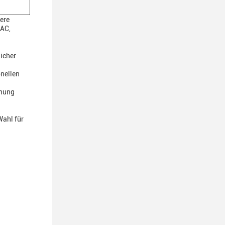
ere
 AC,
icher
onellen
enung
Wahl für