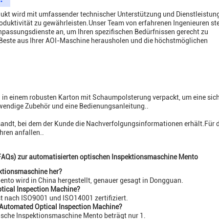
ukt wird mit umfassender technischer Unterstützung und Dienstleistun
oduktivität zu gewährleisten.Unser Team von erfahrenen Ingenieuren stel
npassungsdienste an, um Ihren spezifischen Bedürfnissen gerecht zu
as Beste aus Ihrer AOI-Maschine herausholen und die höchstmöglichen
 in einem robusten Karton mit Schaumpolsterung verpackt, um eine sic
twendige Zubehör und eine Bedienungsanleitung..
rsandt, bei dem der Kunde die Nachverfolgungsinformationen erhält.Für 
ren anfallen..
(FAQs) zur automatisierten optischen Inspektionsmaschine Mento
ktionsmaschine her?
ento wird in China hergestellt, genauer gesagt in Dongguan.
ptical Inspection Machine?
t nach ISO9001 und ISO14001 zertifiziert.
o Automated Optical Inspection Machine?
tische Inspektionsmaschine Mento beträgt nur 1.