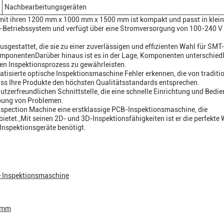
Nachbearbeitungsgeräten
mit ihren 1200 mm x 1000 mm x 1500 mm ist kompakt und passt in klein
-Betriebssystem und verfügt über eine Stromversorgung von 100-240 V
usgestattet, die sie zu einer zuverlässigen und effizienten Wahl für SMT-
omponentenDarüber hinaus ist es in der Lage, Komponenten unterschiedl
en Inspektionsprozess zu gewährleisten.
tisierte optische Inspektionsmaschine Fehler erkennen, die von traditi
ass Ihre Produkte den höchsten Qualitätsstandards entsprechen.
utzerfreundlichen Schnittstelle, die eine schnelle Einrichtung und Bedi
ebung von Problemen.
spection Machine eine erstklassige PCB-Inspektionsmaschine, die
bietet.,Mit seinen 2D- und 3D-Inspektionsfähigkeiten ist er die perfekte 
-Inspektionsgeräte benötigt.
e Inspektionsmaschine
 mm