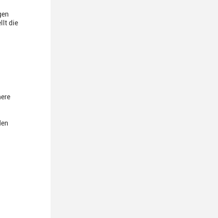
gen
lt die
here
den