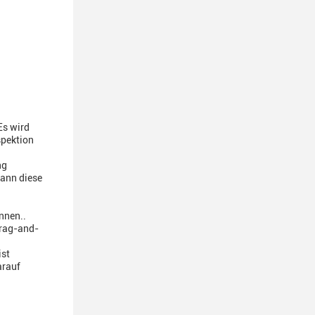
Es wird
spektion
ng
kann diese
nnen..
Drag-and-
ist
arauf