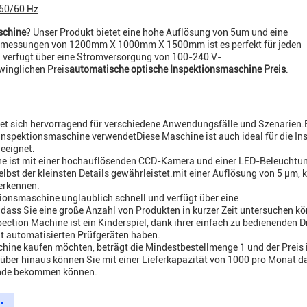
 50/60 Hz
schine
? Unser Produkt bietet eine hohe Auflösung von 5um und eine
bmessungen von 1200mm X 1000mm X 1500mm ist es perfekt für jeden
d verfügt über eine Stromversorgung von 100-240 V-
winglichen Preis
automatische optische Inspektionsmaschine Preis
.
et sich hervorragend für verschiedene Anwendungsfälle und Szenarien.
B-Inspektionsmaschine verwendetDiese Maschine ist auch ideal für die In
eeignet.
e ist mit einer hochauflösenden CCD-Kamera und einer LED-Beleuchtu
elbst der kleinsten Details gewährleistet.mit einer Auflösung von 5 μm, 
erkennen.
tionsmaschine unglaublich schnell und verfügt über eine
dass Sie eine große Anzahl von Produkten in kurzer Zeit untersuchen kö
tion Machine ist ein Kinderspiel, dank ihrer einfach zu bedienenden 
it automatisierten Prüfgeräten haben.
ine kaufen möchten, beträgt die Mindestbestellmenge 1 und der Preis 
über hinaus können Sie mit einer Lieferkapazität von 1000 pro Monat d
Hände bekommen können.
: