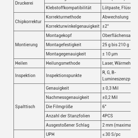
Druckerei
Klebstoffkompatibilität
Lötpaste, Flüssigk
Korrekturmethode
Abwechslung
Chipkorrektur
Korrekturwinkelgenauigkeit
±2°
Montagekopf
Oberflächensauge
Montierung
Montagefestigkeit
25 g bis 210 g
Montagegenauigkeit
± 10 μm
Heilen
Heilungsmethode
Laser, Wärmeheiz
R, G, B-
Inspektion
Inspektionspunkte
Lumineszenzprüf
Genauigkeit
± 0,3 Mil
Nachmessgenauigkeit
±0,2 Mil
Spalttisch
Die Filmgröße
6"
Anzahl der Stanzfolien
4PCS
Ausgestoßener Schlag
2 mm (maximal)
UPH
≤ 30 S/pc