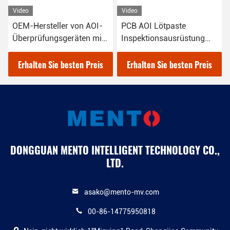
Video
Video
OEM-Hersteller von AOI-
PCB AOI Lötpaste
Überprüfungsgeräten mit
Inspektionsausrüstung
hoher Genauigkeit
SPI-Maschine In SMT
Erhalten Sie besten Preis
Erhalten Sie besten Preis
DONGGUAN MENTO INTELLIGENT TECHNOLOGY CO.,
LTD.
asako@mento-mv.com
00-86-14775950818