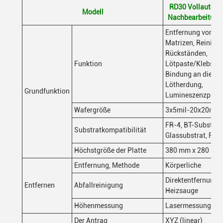
RD30 Vollautoma
Modell
Nachbearbeitung
Entfernung von de
Matrizen, Reinigu
Rückständen,
Funktion
Lötpaste/Klebstof
Bindung an die Mat
Lötherdung,
Grundfunktion
Lumineszenzprüf
Wafergröße
3x5mil-20x20mil
FR-4, BT-Substrat,
Substratkompatibilität
Glassubstrat, FPC
Höchstgröße der Platte
380 mm x 280 mm
Entfernung, Methode
Körperliche
Direktentfernung 
Entfernen
Abfallreinigung
Heizsauge
Höhenmessung
Lasermessung 0,
Der Antrag
XYZ (linear)