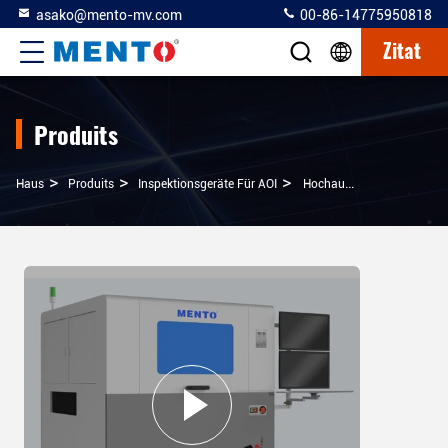
asako@mento-mv.com
00-86-14775950818
Zitat
Produits
>
>
>
Haus
Produits
Inspektionsgeräte Für AOI
Hochauflösende AOI-Inspektionsgeräte Präzisionsmaschine