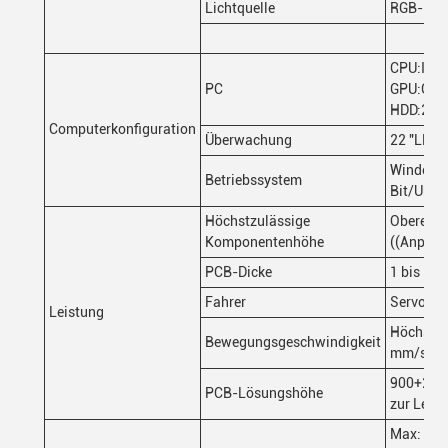
Lichtquelle
RGB-Bild
CPU:Inte
PC
GPU:GTX
HDD:2T
Computerkonfiguration
Überwachung
22 "LED
Windows 
Betriebssystem
Bit/Ubun
Höchstzulässige
Oberer 2
Komponentenhöhe
((Anpass
PCB-Dicke
1 bis 5 
Fahrer
Servomot
Leistung
Höchstge
Bewegungsgeschwindigkeit
mm/s
900+20 
PCB-Lösungshöhe
zur Leuc
Max: 60