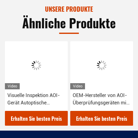
UNSERE PRODUKTE
Ähnliche Produkte
Video
Video
V
Visuelle Inspektion AOI-
OEM-Hersteller von AOI-
P
Gerät Autoptische
Überprüfungsgeräten mit
I
Inspektionsmaschine
hoher Genauigkeit
Erhalten Sie besten Preis
Erhalten Sie besten Preis