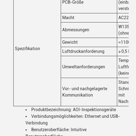
PCB-Größe
(einbahn,
verstellb
Macht
AC220V/
W1350x
Abmessungen
(ohne Al
Gewicht
≈1100KG
Spezifikation
Luftdruckanforderung
≥ 0,5 MP
Temperat
Umweltanforderungen
Luftfeuc
(keine Fr
Standar
Vor- und nachgelagerte
Schnitts
Kommunikation
mit
Nachbear
Produktbezeichnung: AOI-Inspektionsgeräte
Verbindungsmöglichkeiten: Ethernet und USB-
Verbindung
Benutzeroberfläche: Intuitive