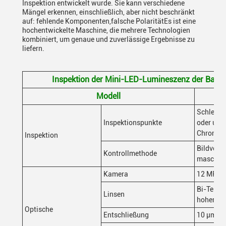
Inspektion entwickelt wurde. Sie kann verschiedene
Mängel erkennen, einschließlich, aber nicht beschränkt
auf: fehlende Komponenten,falsche PolaritätEs ist eine
hochentwickelte Maschine, die mehrere Technologien
kombiniert, um genaue und zuverlässige Ergebnisse zu
liefern.
Inspektion der Mini-LED-Lumineszenz der Baur
Modell
Schlecht
Inspektionspunkte
oder unt
Chroman
Inspektion
Bildverar
Kontrollmethode
maschine
Kamera
12 MP
Bi-Teleze
Linsen
hoher Au
Optische
Entschließung
10 μm