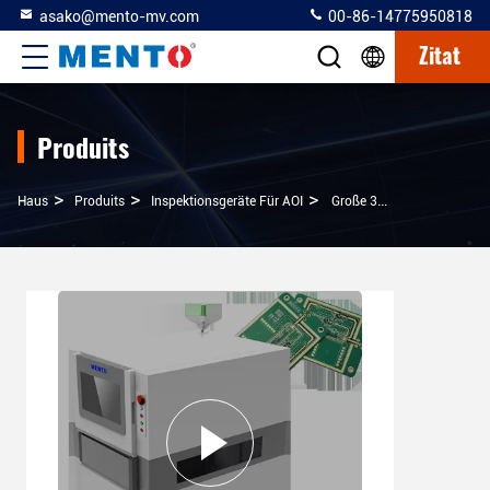
asako@mento-mv.com
00-86-14775950818
Zitat
Produits
>
>
>
Haus
Produits
Inspektionsgeräte Für AOI
Große 3D-AOI-Inspektionsmaschine In SMT SMD Echtzeit-Datenmanagement