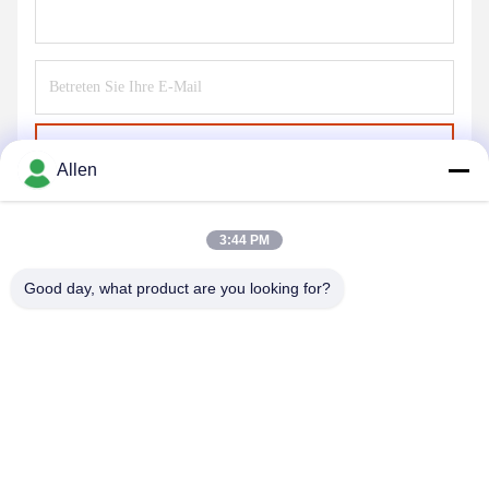
Senden Sie
Allen
3:44 PM
Good day, what product are you looking for?
DONGGUAN MENTO INTELLIGENT TECHNOLOGY CO.,
LTD.
asako@mento-mv.com
00-86-14775950818