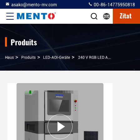
asako@mento-mv.com
00-86-14775950818
Zitat
Produits
>
>
>
Haus
Produits
LED-AOI-Geräte
240 V RGB LED AOI-Ausrüstung Automatisierte Optische Inspektionsmaschine