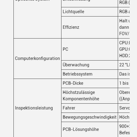
RGB (anp
Lichtquelle
RGB anp
Halt und
Effizienz
dann los:
FOV/s
CPU:Inte
PC
GPU:GTX
HDD:2T
Computerkonfiguration
Überwachung
22 "LED
Betriebssystem
Das ist 
PCB-Dicke
1 bis 5 
Höchstzulässige
Oberer 2
Komponentenhöhe
((Anpass
Inspektionsleistung
Fahrer
Servomot
Bewegungsgeschwindigkeit
Höchstge
900+20mm
PCB-Lösungshöhe
Befestig