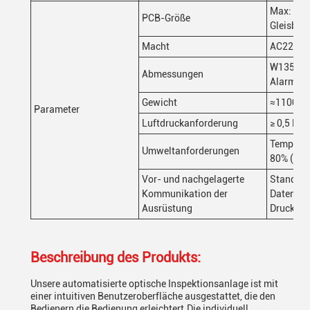
Max: 600
PCB-Größe
Gleisbrei
Macht
AC220W
W1350xD
Abmessungen
Alarmlic
Gewicht
≈1100KG
Parameter
Luftdruckanforderung
≥ 0,5 MP
Temperat
Umweltanforderungen
80% ((kei
Vor- und nachgelagerte
Standard
Kommunikation der
Datenkom
Ausrüstung
Druckma
Beschreibung des Produkts:
Unsere automatisierte optische Inspektionsanlage ist mit
einer intuitiven Benutzeroberfläche ausgestattet, die den
Bedienern die Bedienung erleichtert.Die individuell