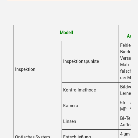
M
Modell
Ausse
Fehlende
Bindung,
Versetzte
Inspektionspunkte
Matrize,
Inspektion
falsche P
der Matri
Bildvera
Kontrollmethode
Lernen
65
25
Kamera
MP
MP
Bi-Teleze
Linsen
Auflösun
4 μm (opt
Optisches System
Entschließung