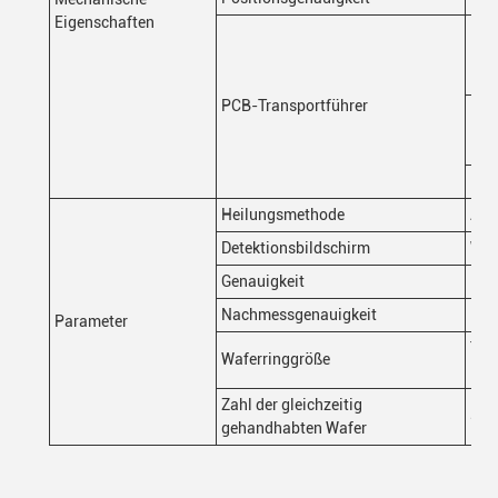
Eigenschaften
PCB
Bod
PCB
PCB-Transportführer
B
60
Min
Heilungsmethode
AC2
Detektionsbildschirm
W10
Genauigkeit
110
Nachmessgenauigkeit
≥ 0
Parameter
Tem
Waferringgröße
Fro
Zahl der gleichzeitig
Sta
gehandhabten Wafer