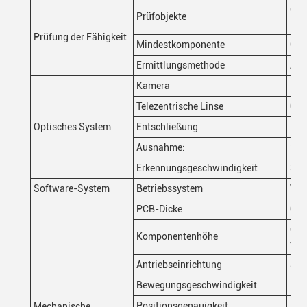
CHI
Prüfobjekte
DIP
Prüfung der Fähigkeit
Mindestkomponente
CHI
Ermittlungsmethode
Alg
Kamera
5MP
Telezentrische Linse
0.3
Optisches System
Entschließung
10
Ausnahme:
24
Erkennungsgeschwindigkeit
3FO
Software-System
Betriebssystem
Win
PCB-Dicke
0.3
Obe
Komponentenhöhe
wer
Antriebseinrichtung
Ser
Bewegungsgeschwindigkeit
Max
Positionsgenauigkeit
≤ 8
Mechanische