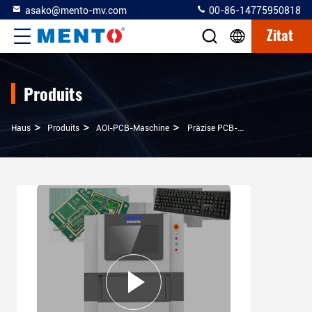
asako@mento-mv.com
00-86-14775950818
Zitat
Produits
>
>
>
Haus
Produits
AOI-PCB-Maschine
Präzise PCB-Wafer-Mängelprüfungssystem