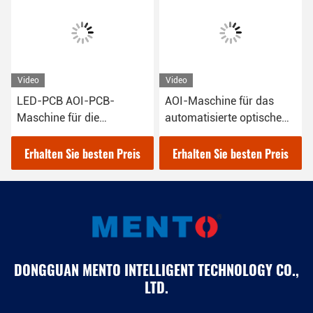
Video
Video
AOI-Maschine für das
Windows 10 AOI-PCB-
automatisierte optische
Maschinen-
Halbleiterinspektionssyste
Automatisierte
m
Sichtprüfungsausrüstung
Erhalten Sie besten Preis
Erhalten Sie besten Preis
DONGGUAN MENTO INTELLIGENT TECHNOLOGY CO.,
LTD.