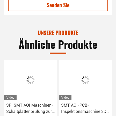
Senden Sie
UNSERE PRODUKTE
Ähnliche Produkte
Video
Video
 Maschinen-
SMT AOI-PCB-
3D SMT AOI-Mas
prüfung zur
Inspektionsmaschine 3D-
die Inspektion vo