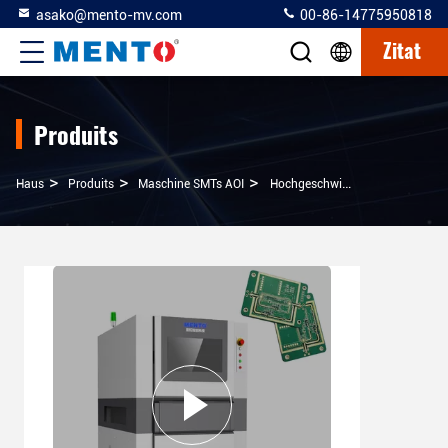
asako@mento-mv.com
00-86-14775950818
Zitat
Produits
>
>
>
Haus
Produits
Maschine SMTs AOI
Hochgeschwindigkeits-AOI-Wafer-Inspektionsmaschine