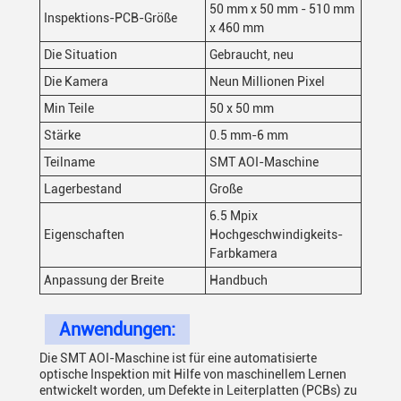
50 mm x 50 mm - 510 mm
Inspektions-PCB-Größe
x 460 mm
Die Situation
Gebraucht, neu
Die Kamera
Neun Millionen Pixel
Min Teile
50 x 50 mm
Stärke
0.5 mm-6 mm
Teilname
SMT AOI-Maschine
Lagerbestand
Große
6.5 Mpix
Eigenschaften
Hochgeschwindigkeits-
Farbkamera
Anpassung der Breite
Handbuch
Anwendungen:
Die SMT AOI-Maschine ist für eine automatisierte
optische Inspektion mit Hilfe von maschinellem Lernen
entwickelt worden, um Defekte in Leiterplatten (PCBs) zu