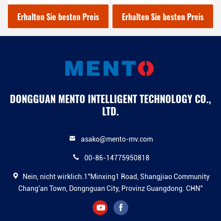
olle
Lötpasteinspektionsmasc
Lötpaste Industr
hine
besten Preis
Erhalten Sie besten Preis
Erhalten Sie bes
DONGGUAN MENTO INTELLIGENT TECHNOLOGY CO.,
LTD.
asako@mento-mv.com
00-86-14775950818
Nein, nicht wirklich.1"Minxing1 Road, Shangjiao Community
Chang'an Town, Dongnguan City, Provinz Guangdong. CHN"