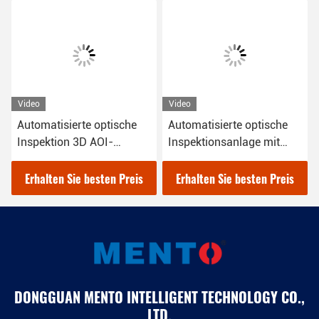
Video
Video
Automatisierte optische
Automatische optische
Inspektionsanlage mit
Inspektion 3D AOI-
Auflösung AOI 220V OEM
Maschine RGB LED-
Beleuchtung 1100Kg
Erhalten Sie besten Preis
Erhalten Sie besten Preis
DONGGUAN MENTO INTELLIGENT TECHNOLOGY CO.,
LTD.