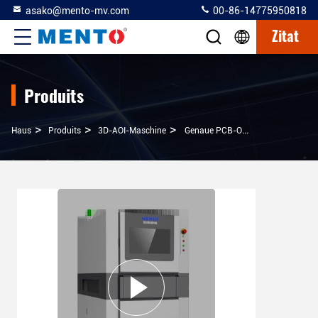
asako@mento-mv.com
00-86-14775950818
Zitat
Produits
>
>
>
Haus
Produits
3D-AOI-Maschine
Genaue PCB-Optikprüfmaschine Automatische AOI-Ausrüstung