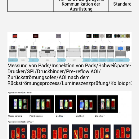
Kommunikation der
Standard SME
Ausrüstung
Messung von Pads/Inspektion von Pads/Schweißpaste-
Drucker/SPI/Druckbinder/Pre-reflow AOI/
Zurückströmungsofen/AOI nach dem
Rückströmungsprozess/Lumineszenzprüfung/Kolloidprüfu