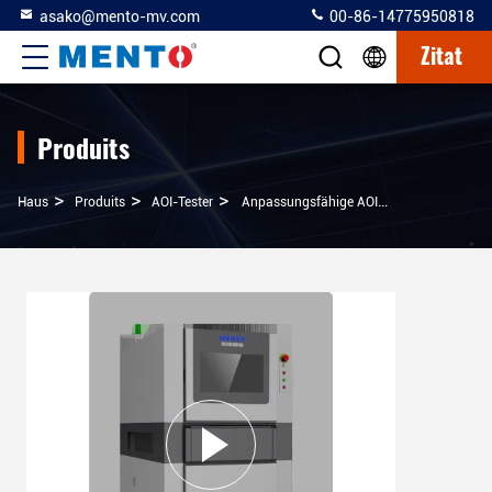
asako@mento-mv.com
00-86-14775950818
Zitat
Produits
>
>
>
Haus
Produits
AOI-Tester
Anpassungsfähige AOI-Geräte Hersteller Von Geräten Industriekamera