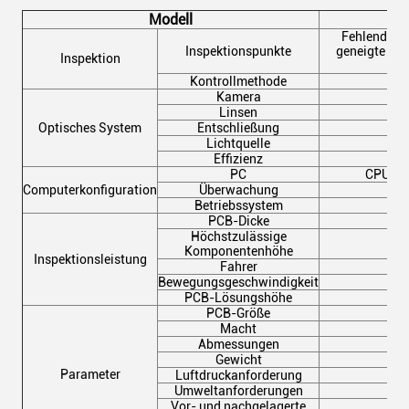
Modell
Fehlende Bi
Inspektionspunkte
geneigte Mat
Inspektion
Kontrollmethode
Kamera
Linsen
Optisches System
Entschließung
Lichtquelle
Effizienz
PC
CPU:In
Computerkonfiguration
Überwachung
Betriebssystem
PCB-Dicke
Höchstzulässige
Komponentenhöhe
Inspektionsleistung
Fahrer
Bewegungsgeschwindigkeit
PCB-Lösungshöhe
90
PCB-Größe
Ma
Macht
Abmessungen
Gewicht
Parameter
Luftdruckanforderung
Umweltanforderungen
Vor- und nachgelagerte