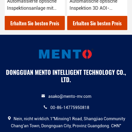
Automatische optische
Windows 10-PCB-AOI-
Inspektion 3D AOI-
Maschine 3D-Solder-
Maschine RGB LED-
Gemeinsameinspection-
Beleuchtung 1100Kg
Gerät
Erhalten Sie besten Preis
Erhalten Sie besten Preis
DONGGUAN MENTO INTELLIGENT TECHNOLOGY CO.,
LTD.
asako@mento-mv.com
00-86-14775950818
Nein, nicht wirklich.1"Minxing1 Road, Shangjiao Community
Chang'an Town, Dongnguan City, Provinz Guangdong. CHN"