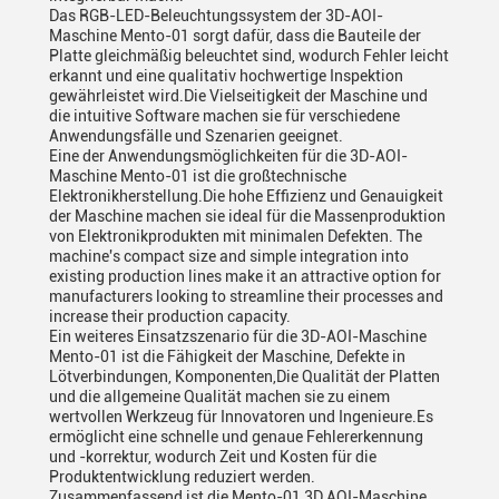
Das RGB-LED-Beleuchtungssystem der 3D-AOI-
Maschine Mento-01 sorgt dafür, dass die Bauteile der
Platte gleichmäßig beleuchtet sind, wodurch Fehler leicht
erkannt und eine qualitativ hochwertige Inspektion
gewährleistet wird.Die Vielseitigkeit der Maschine und
die intuitive Software machen sie für verschiedene
Anwendungsfälle und Szenarien geeignet.
Eine der Anwendungsmöglichkeiten für die 3D-AOI-
Maschine Mento-01 ist die großtechnische
Elektronikherstellung.Die hohe Effizienz und Genauigkeit
der Maschine machen sie ideal für die Massenproduktion
von Elektronikprodukten mit minimalen Defekten. The
machine's compact size and simple integration into
existing production lines make it an attractive option for
manufacturers looking to streamline their processes and
increase their production capacity.
Ein weiteres Einsatzszenario für die 3D-AOI-Maschine
Mento-01 ist die Fähigkeit der Maschine, Defekte in
Lötverbindungen, Komponenten,Die Qualität der Platten
und die allgemeine Qualität machen sie zu einem
wertvollen Werkzeug für Innovatoren und Ingenieure.Es
ermöglicht eine schnelle und genaue Fehlererkennung
und -korrektur, wodurch Zeit und Kosten für die
Produktentwicklung reduziert werden.
Zusammenfassend ist die Mento-01 3D AOI-Maschine