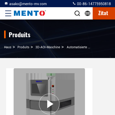
asako@mento-mv.com
00-86-14775950818
Zitat
Produits
>
>
>
Haus
Produits
3D-AOI-Maschine
Automatisierte Optische Inspektion 3D AOI-Maschine Windows 10 System