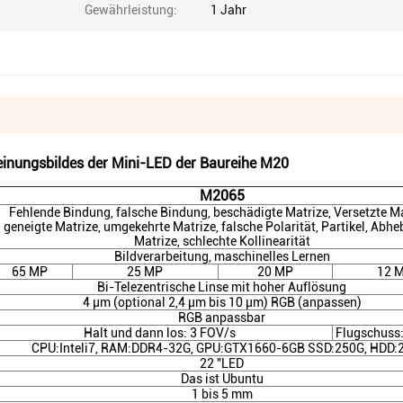
Gewährleistung:
1 Jahr
einungsbildes der Mini-LED der Baureihe M20
M2065
Fehlende Bindung, falsche Bindung, beschädigte Matrize, Versetzte Ma
geneigte Matrize, umgekehrte Matrize, falsche Polarität, Partikel, Abhe
Matrize, schlechte Kollinearität
Bildverarbeitung, maschinelles Lernen
65 MP
25 MP
20 MP
12 
Bi-Telezentrische Linse mit hoher Auflösung
4 μm (optional 2,4 μm bis 10 μm) RGB (anpassen)
RGB anpassbar
Halt und dann los: 3 FOV/s
Flugschuss
CPU:Inteli7, RAM:DDR4-32G, GPU:GTX1660-6GB SSD:250G, HDD:
22 "LED
Das ist Ubuntu
1 bis 5 mm