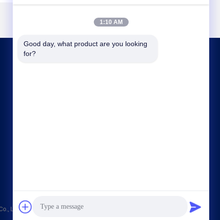
1:10 AM
Good day, what product are you looking 
for?
TRETEN SIE MIT UNS IN VERBINDUNG
asako@mento-mv.com
00-86-14775950818
Nein, nicht wirklich.1"Minxing1 Road, Shangjiao
Community Chang'an Town, Dongnguan City,
Provinz Guangdong. CHN"
, Ltd. . Alle Rechte vorbehalten.