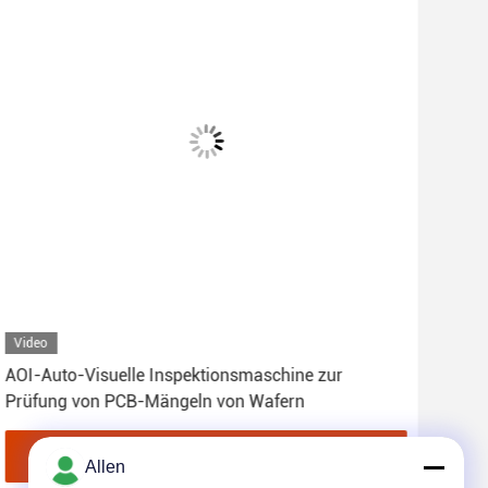
Video
Vid
AOI-Auto-Visuelle Inspektionsmaschine zur
Gen
Prüfung von PCB-Mängeln von Wafern
Insp
Erhalten Sie besten Preis
Allen