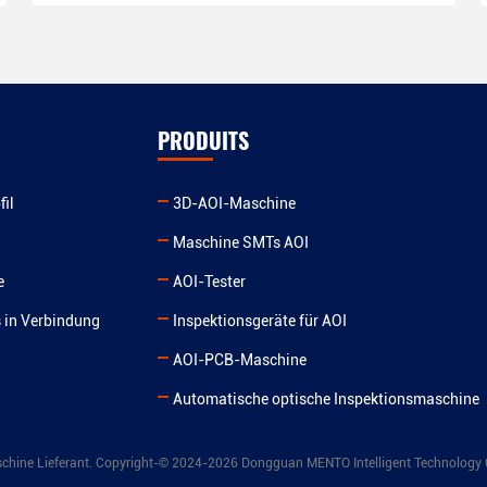
PRODUITS
il
3D-AOI-Maschine
Maschine SMTs AOI
e
AOI-Tester
s in Verbindung
Inspektionsgeräte für AOI
AOI-PCB-Maschine
Automatische optische Inspektionsmaschine
hine Lieferant. Copyright-© 2024-2026 Dongguan MENTO Intelligent Technology Co.