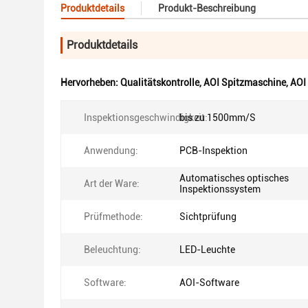
Produktdetails
Produkt-Beschreibung
Produktdetails
Hervorheben:
Qualitätskontrolle
,
AOI Spitzmaschine
,
AOI
Inspektionsgeschwindigkeit:
bis zu 1500mm/S
Anwendung:
PCB-Inspektion
Automatisches optisches
Art der Ware:
Inspektionssystem
Prüfmethode:
Sichtprüfung
Beleuchtung:
LED-Leuchte
Software:
AOI-Software