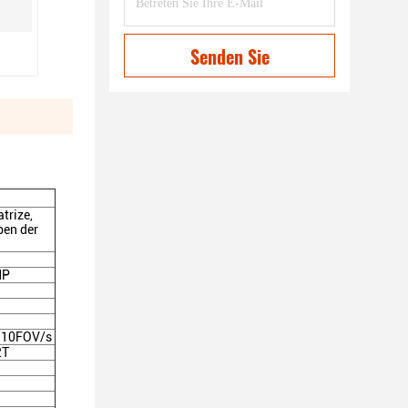
Senden Sie
trize,
ben der
MP
:10FOV/s
2T