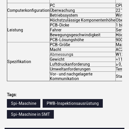
PC
CPU:In
Computerkonfiguration
Überwachung
22 "LE
Betriebssystem
Window
Höchstzulässige Komponentenhöhe
Oberer
PCB-Dicke
1 bis 
Leistung
Fahrer
Servom
Bewegungsgeschwindigkeit
Höchst
PCB-Lösungshöhe
900+20
PCB-Größe
Max: 60
Macht
AC220
Abmessung
s
W1350x
Gewicht
≈1100
Spezifikation
Luftdruckanforderung
≥ 0,5 
Umweltanforderungen
Tempera
Vor- und nachgelagerte
Standa
Kommunikation
Tags:
Spi-Maschine
PWB-Inspektionsausrüstung
Spi-Maschine in SMT