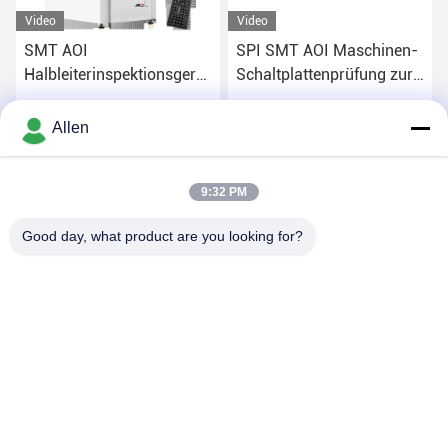
Video
Video
SMT AOI
SPI SMT AOI Maschinen-
Halbleiterinspektionsgeräte
Schaltplattenprüfung zur
Automatische Sicht
Qualitätskontrolle
Erhalten Sie besten Preis
Erhalten Sie besten Preis
Allen
9:32 PM
Good day, what product are you looking for?
DONGGUAN MENTO INTELLIGENT TECHNOLOGY CO.,
LTD.
asako@mento-mv.com
00-86-14775950818