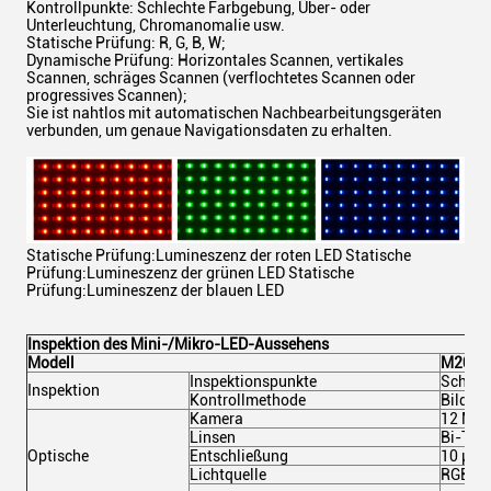
Kontrollpunkte: Schlechte Farbgebung, Über- oder
Unterleuchtung, Chromanomalie usw.
Statische Prüfung: R, G, B, W;
Dynamische Prüfung: Horizontales Scannen, vertikales
Scannen, schräges Scannen (verflochtetes Scannen oder
progressives Scannen);
Sie ist nahtlos mit automatischen Nachbearbeitungsgeräten
verbunden, um genaue Navigationsdaten zu erhalten.
Statische Prüfung:Lumineszenz der roten LED Statische
Prüfung:Lumineszenz der grünen LED Statische
Prüfung:Lumineszenz der blauen LED
Inspektion des Mini-/Mikro-LED-Aussehens
Modell
M2012
Inspektionspunkte
Schlec
Inspektion
Kontrollmethode
Bildver
Kamera
12 MP
Linsen
Bi-Tele
Optische
Entschließung
10 μm
Lichtquelle
RGB-Bi