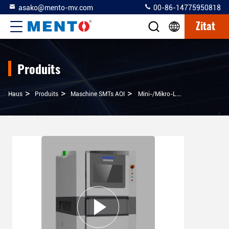
asako@mento-mv.com
00-86-14775950818
Zitat
Produits
>
>
>
Haus
Produits
Maschine SMTs AOI
Mini-/Mikro-LED-AOI-Ausrüstung Für Die Erscheinungsprüfung